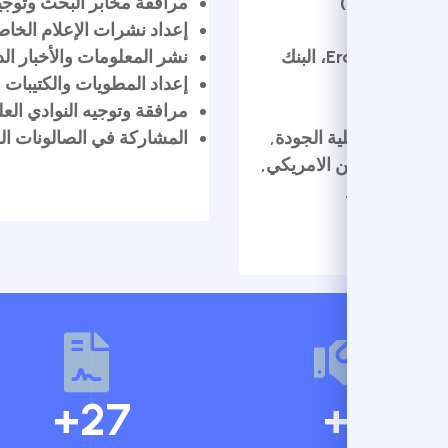
مرافقة مخابر البحث وتوجيههم في 
إعداد نشرات الإعلام الخاصة بالجا
المنح الدراسية في الخارج طويلة المدى (Erasmus Mundus، البنك
نشر المعلومات والأخبار الدولية ع
إعداد المطويات والكتيبات والملصق
مرافقة وتوجيه النوادي العلمية بال
BLE, بيت ريادة الأعمال, خلية الجودة,
المشاركة في الصالونات الوطنية.
ع, الركن الامريكي,
لإصغاء.
+
27
+
18