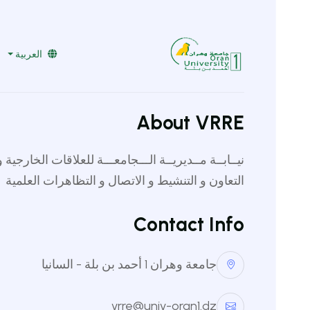
vrre@univ-oran1.dz
041519232
العربية
الرئيسية
أدرس في الجزائر
الحياة في ا
About VRRE
نيابة مدير
نيــابــة مــديريــة الـــجامعـــة للعلاقات الخارجية و
التعاون و التنشيط و الاتصال و التظاهرات العلمية
peration,
ic Events
Contact Info
جامعة وهران 1 أحمد بن بلة - السانيا
vrre@univ-oran1.dz