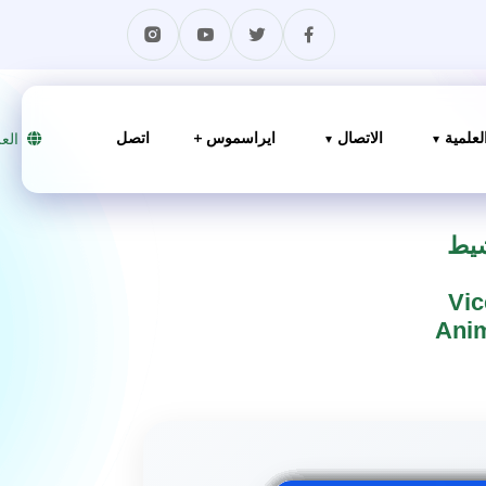
الاتصال
ايراسموس +
اتصل
العربية