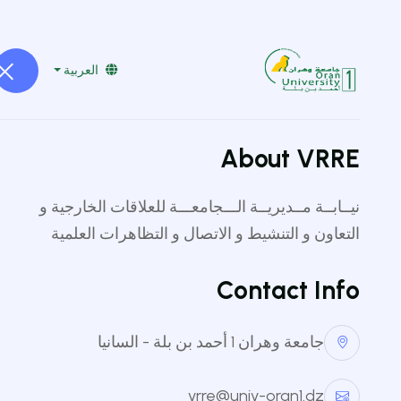
vrre@univ-oran1.dz
041519232
العربية
About VRRE
جامعة وهران 1
نيــابــة مــديريــة الـــجامعـــة للعلاقات الخارجية و
منصة طلب توقيع إتفاق
التعاون و التنشيط و الاتصال و التظاهرات العلمية
ونسخ الاتفاقيات
Contact Info
حول المنصة
جامعة وهران 1 أحمد بن بلة - السانيا
تقدم نيابة مديرية الجامعة للعلاقات الخارجي
vrre@univ-oran1.dz