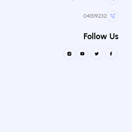
وطلب توقيع إتفاقية التربص الخاصة بطلبة ا
سهلة الإستخدام، لتقديم الطلبات بكل سهول
041519232
كيفية الاستخدام
Follow Us
المميزات