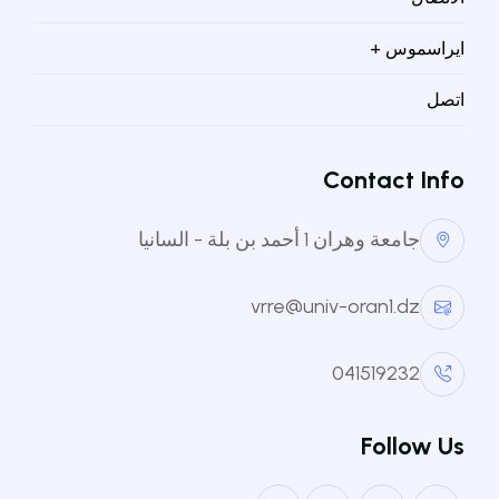
2026/2025
ايراسموس +
اتصل
Contact Info
جامعة وهران 1 أحمد بن بلة - السانيا
ملاحظة 1 :
vrre@univ-oran1.dz
لا يمكن استهلاك التربصات خلال فترة العطل.
وفقًا للتذكير المشار إليه في
القرار رقم 255
041519232
المؤرخ في 25 فيفري 2024
(المادة 6)، يجب
استهلاك جميع التربصات قبل 31/12/2026.
Follow Us
لا يُسمح بأي تأجيل مهما كان السبب (حتى في
حال عدم الحصول على التأشيرة).