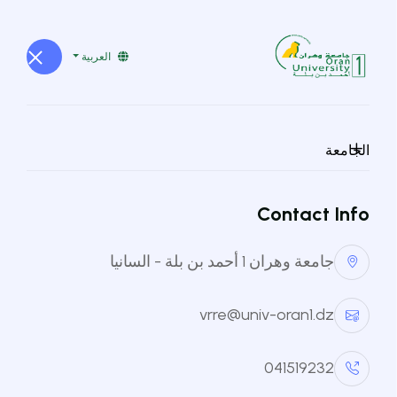
العربية
جامعة وهران 1
مرحبًا بكم في
الجامعة
منصة منح
Contact Info
للمتفوقين
جامعة وهران 1 أحمد بن بلة - السانيا
دراسيا
vrre@univ-oran1.dz
041519232