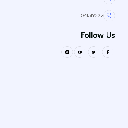
كلية الع
041519232
كلية علو
نيــابــة مــديريــة الـــجامعـــة
Follow Us
للعلاقات الخارجية و التعاون و التنشيط
كلية ال
و الاتصال و التظاهرات العلمية
كلية الا
كلية الع
كلية الع
معهد الع
معهد ال
معهد علم
معهد ال