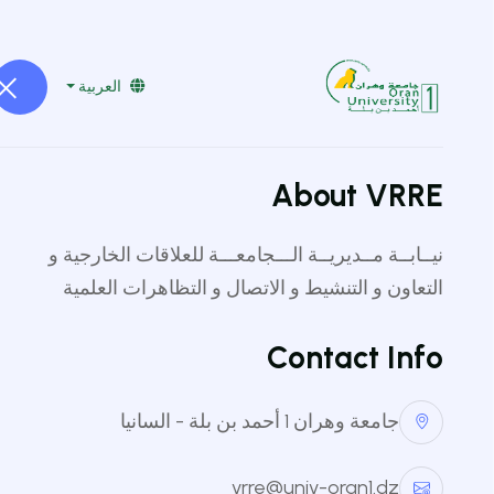
vrre@univ-oran1.dz
041519232
العربية
الرئيسية
أدرس في الجزائر
الح
About VRRE
نيــابــة مــديريــة الـــجامعـــة للعلاقات الخارجية و
التعاون و التنشيط و الاتصال و التظاهرات العلمية
Contact Info
جامعة وهران 1 أحمد بن بلة - السانيا
الكليا
vrre@univ-oran1.dz