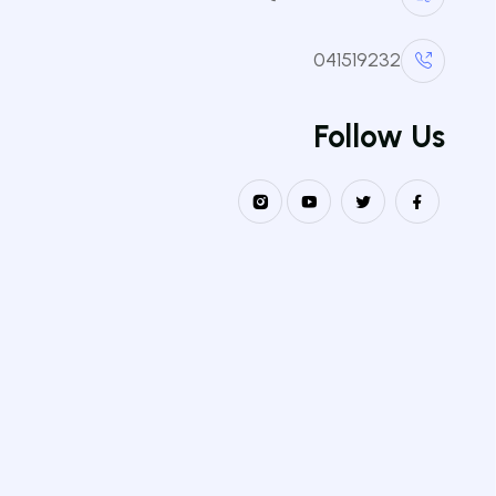
041519232
الكليا
Follow Us
كلية الع
كلية علو
نيــابــة مــديريــة الـــجامعـــة
للعلاقات الخارجية و التعاون و التنشيط
كلية ال
و الاتصال و التظاهرات العلمية
كلية الا
كلية الع
كلية الع
معهد الع
معهد ال
معهد علم