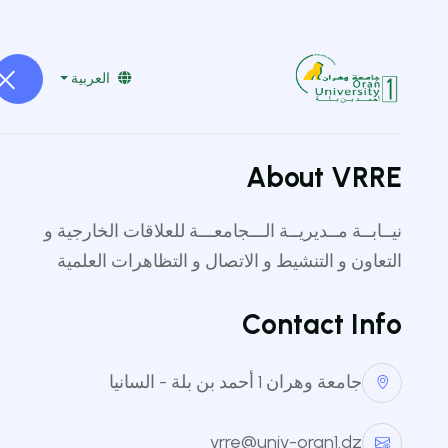
vrre@univ-oran1.dz
041519232
العربية
الرئيسية
أدرس في الجزائر
الح
About VRRE
للمزيد من المعلومات اطلعو علي ال
نيــابــة مــديريــة الـــجامعـــة للعلاقات الخارجية و
Envoi 985
التعاون و التنشيط و الاتصال و التظاهرات العلمية
Offre de bourse UMPWR
Contact Info
جامعة وهران 1 أحمد بن بلة - السانيا
vrre@univ-oran1.dz