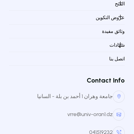
المنح
الهاتف
041519232
عروض التكوين
وثائق مفيدة
البريد الإلكتروني
mahmoudi.halima@univ-oran1.dz
شهادات
اتصل بنا
العنوان
BP 1524 El M'Naouer 31000 oran (Ex:
IAP, Campus Es-Sénia)
Contact Info
جامعة وهران 1 أحمد بن بلة - السانيا
vrre@univ-oran1.dz
041519232