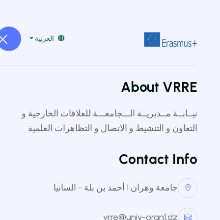
vrre@univ-oran1.dz
041519232
العربية
الرئيسية
تقديم
الج
About VRRE
نيــابــة مــديريــة الـــجامعـــة للعلاقات الخارجية و
التعاون و التنشيط و الاتصال و التظاهرات العلمية
Contact Info
جامعة وهران 1 أحمد بن بلة - السانيا
vrre@univ-oran1.dz