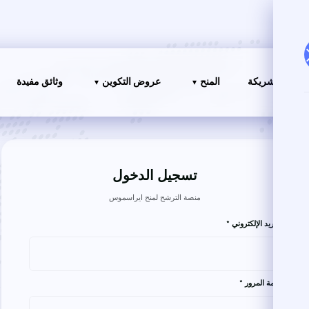
امعات الشريكة
المنح
عروض التكوين
وثائق مفيدة
تسجيل الدخول
منصة الترشح لمنح ايراسموس
البريد الإلكتروني *
كلمة المرور *