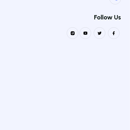
كلمة المرور
*
Follow Us
يجب أن تكون 6 أحرف على الأقل
تأكيد كلمة المرور
*
تسجيل الحساب
لديك حساب بالفعل؟
تسجيل الدخول