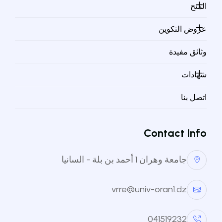
اختر نوع المستخدم
المنح
عروض التكوين
معلومات الاتصال
وثائق مفيدة
شهادات
البريد الإلكتروني
*
اتصل بنا
رقم الهاتف
*
Contact Info
جامعة وهران 1 أحمد بن بلة - السانيا
vrre@univ-oran1.dz
معلومات الأمان
041519232