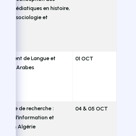
les médiatiques en histoire,
omie, sociologie et
tique
.H
rtement de Langue et
01 OCT
érature Arabes
ratoire de recherche :
04 & 05 OCT
èmes d'information et
ives en Algérie