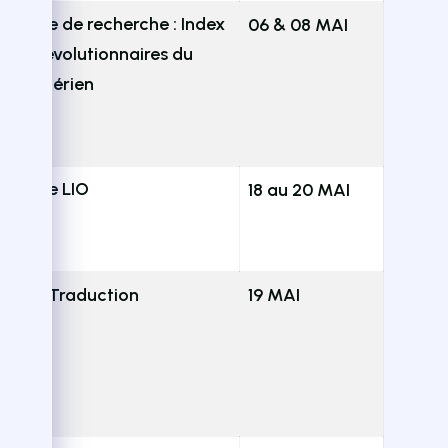
ratoire de recherche : Index
06 & 08 MAI
films révolutionnaires du
ma algérien
ratoire LIO
18 au 20 MAI
E.A
itut de Traduction
19 MAI