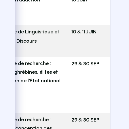
ratoire de Linguistique et
10 & 11 JUIN
yse du Discours
ratoire de recherche :
29 & 30 SEP
es maghrébines, élites et
truction de l'État national
.H
ratoire de recherche :
29 & 30 SEP
yse et conception des