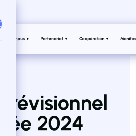
e Au Campus
Partenariat
Coopération
Manifes
prévisionnel
nnée 2024