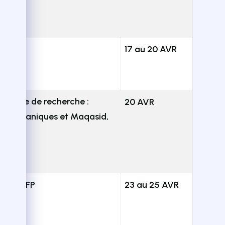
E
17 au 20 AVR
ratoire de recherche :
20 AVR
es Coraniques et Maqasid,
.H
E & CNFP
23 au 25 AVR