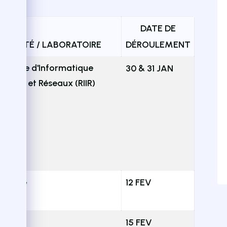
DATE DE
FACULTÉ / LABORATOIRE
DÉROULEMENT
ratoire d'Informatique
30 & 31 JAN
trielle et Réseaux (RIIR)
E.A
 & Vrre
12 FEV
E
15 FEV