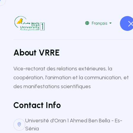
041519232
vrre@univ-oran1.dz
Français
Accueil
Etudier En Algérie
Vi
About VRRE
Vice-rectorat des relations extérieures, la
coopération, l'animation et la communication, et
des manifestations scientifiques
Planning 
Contact Info
de l'a
Université d'Oran 1 Ahmed Ben Bella - Es-
Sénia