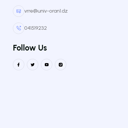
vrre@univ-oran1.dz
THÉME
041519232
Séminaire national
Labo
Follow Us
Indus
Deux journées d'étude sur les
nouvelles techniques
F.S.
d'intelligence artificielle et
leurs applications sociétales et
industrielles
Portes ouvertes sur
Bleu
l'entreprenariat et l'entreprise.
Salon de l'étudiant Algérien
VRR