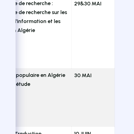
ratoire de recherche :
29&30 MAI
ratoire de recherche sur les
èmes d'information et les
ives en Algérie
IA
E.A
érature populaire en Algérie
30 MAI
ecte et étude
itut de Traduction
10 JUIN