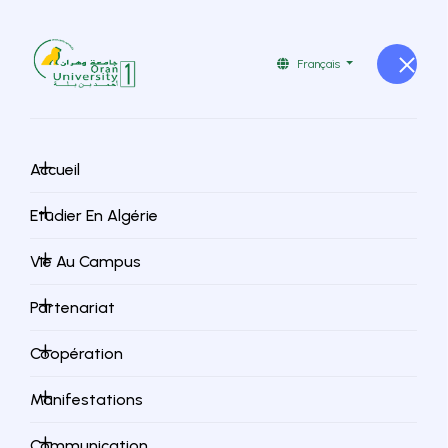
Français
Organisatio
Accueil
n
Etudier En Algérie
Vie Au Campus
d'évènemen
Partenariat
t
Coopération
Manifestations
Communication