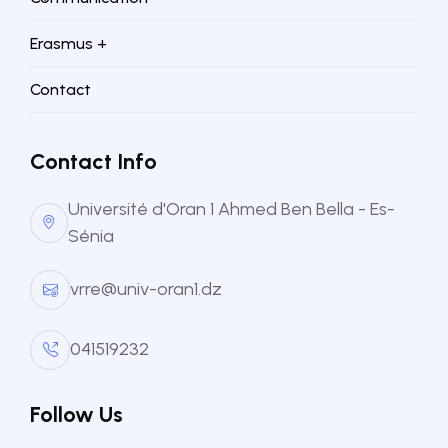
https://www.facebook.com/AICenterUnivOran1/
Erasmus +
Contact
Contact Info
Université d'Oran 1 Ahmed Ben Bella - Es-
Sénia
Vice-rectorat des relations extérieures, la coopération,
l'animation et la communication, et des manifestations
vrre@univ-oran1.dz
scientifiques
041519232
Follow Us
Facultés et instituts