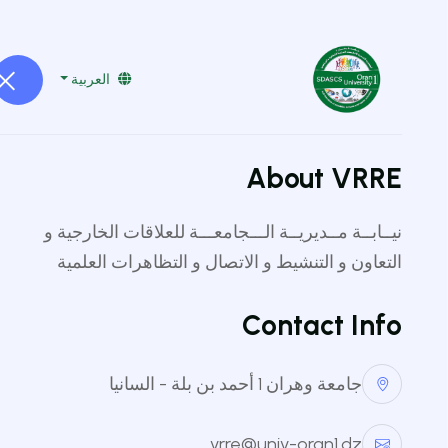
boumaza@hotmail.com
0770 97 36 73
العربية
الرئيسية
المسابقات
الأحداث
About VRRE
نيــابــة مــديريــة الـــجامعـــة للعلاقات الخارجية و
التعاون و التنشيط و الاتصال و التظاهرات العلمية
Contact Info
جامعة وهران 1 أحمد بن بلة - السانيا
vrre@univ-oran1.dz