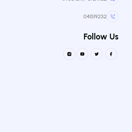
041519232
Follow Us
يوم العلم
نشط
إحياء يوم العلم - أنشطة ثقافية وعلمية
المسابقات الفكرية
نشط