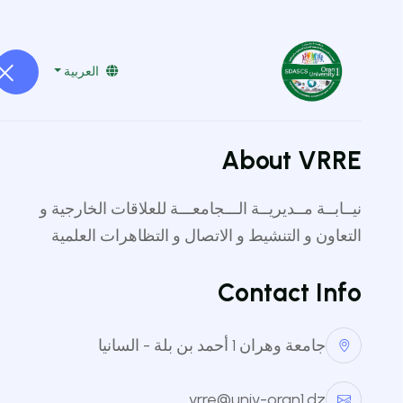
boumaza@hotmail.com
0770 97 36 73
العربية
الرئيسية
المسابقات
الأحداث
About VRRE
نيــابــة مــديريــة الـــجامعـــة للعلاقات الخارجية و
التعاون و التنشيط و الاتصال و التظاهرات العلمية
Contact Info
جامعة وهران 1 أحمد بن بلة - السانيا
vrre@univ-oran1.dz