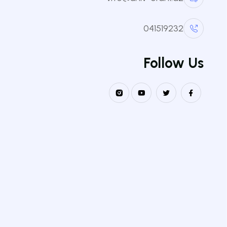
041519232
Follow Us
ابقى على تواصل
دعنا نعمل معا !
الهاتف
0770 97 36 73
البريد الإلكتروني
our.boumaza@hotmail.com