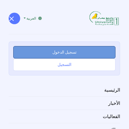
العربية
تسجيل الدخول
التسجيل
الرئيسية
الأخبار
الفعاليات
جامعة_وهران1 و تحت إشراف
وزارة_التعليم_العالي_والبحث_العل