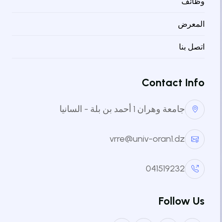
وظائف
المعرض
ندوة التوظيف في قطاع التكنولوجيا
اتصل بنا
2026-03-20
14:00:00
Contact Info
قاعة المؤتمرات - الجامعة
جامعة وهران 1 أحمد بن بلة - السانيا
vrre@univ-oran1.dz
تسجيل الدخول التسجيل في الفعالية
041519232
حفل تكريم الخريجين المتميزين
2026-04-04
Follow Us
18:00:00