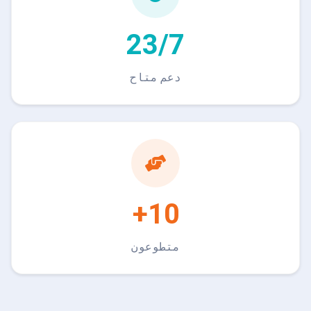
24/7
دعم متاح
10+
متطوعون