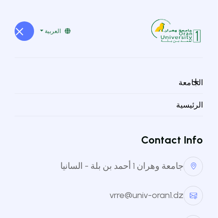
العربية
الجامعة
الرئيسية
Contact Info
جامعة وهران 1 أحمد بن بلة - السانيا
vrre@univ-oran1.dz