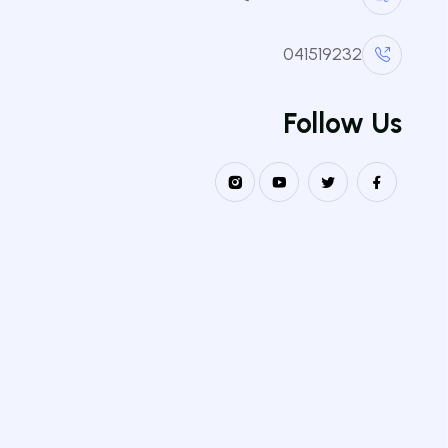
041519232
Follow Us
الكليا
كلية الع
كلية علو
نيابة مديرية الجامعة مكلفة بالتكوين
العالي في الطور الثالث للتأهيل
كلية ال
الجامعي و البحث العلمي و التكوين
كلية الا
العالي فيما بعد التدرج
كلية الع
كلية الع
معهد الع