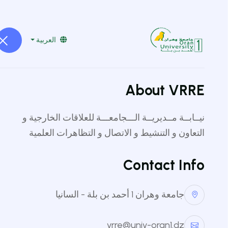
vrpgoran1@gmail.com
041519229
العربية
About VRRE
نيــابــة مــديريــة الـــجامعـــة للعلاقات الخارجية و
التعاون و التنشيط و الاتصال و التظاهرات العلمية
Contact Info
جامعة وهران 1 أحمد بن بلة - السانيا
vrre@univ-oran1.dz
العودة للقائمة