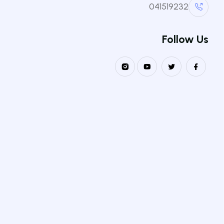
041519232
Follow Us
نيابة مديرية الجامعة مكلفة بالتكوين العالي في الطور الثالث
للتأهيل الجامعي و البحث العلمي و التكوين العالي فيما بعد التدرج
الكليات والمعاهد
كلية العلوم الدقيقة و التطبيقية
كلية علوم الطبيعة و الحياة