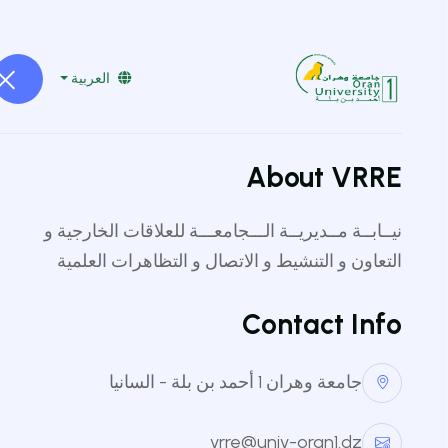
vrpgoran1@gmail.com
041519229
العربية
About VRRE
نيــابــة مــديريــة الـــجامعـــة للعلاقات الخارجية و
التعاون و التنشيط و الاتصال و التظاهرات العلمية
rition
Contact Info
الوصف
جامعة وهران 1 أحمد بن بلة - السانيا
تُركز مهمة مختبرنا على الوقاية من مخاطر أمراض القلب 
vrre@univ-oran1.dz
على الصعيد التجريبي، نعمل على تطوير أغذية وظيفية (أو