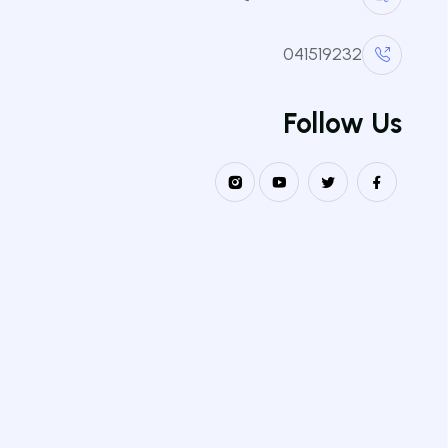
القلب والأيض، أو علاجها. على الصعيد السريري، نعمل ع
ونمط الحياة الصحي، بهدف الوقاية من أمراض القلب و
041519232
المزمنة، والسرطان).
Follow Us
العودة للقائمة
الكليا
كلية الع
كلية علو
نيابة مديرية الجامعة مكلفة بالتكوين