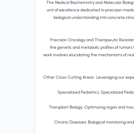
The Medical Biochemistry and Molecular Biology
unit of excellence dedicated to precision me
biological understanding into concrete clini
1. Precision Oncology and Therapeutic Resist
the genetic and metabolic profiles of tumors 
work involves elucidating the mechanisms of res
2. Other Cross-Cutting Areas : Leveraging our expe
• Specialized Pediatrics: Specialized Pedi
• Transplant Biology: Optimizing organ and tis
• Chronic Diseases: Biological monitoring an