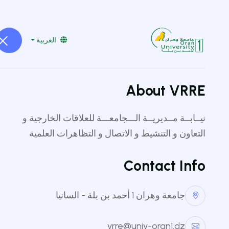
vrpgoran1@gmail.com
041519229
العربية
About VRRE
نيــابــة مــديريــة الـــجامعـــة للعلاقات الخارجية و
التعاون و التنشيط و الاتصال و التظاهرات العلمية
Contact Info
جامعة وهران 1 أحمد بن بلة - السانيا
vrre@univ-oran1.dz