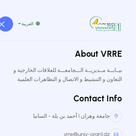
vrpgoran1@gmail.com
041519229
العربية
About VRRE
نيــابــة مــديريــة الـــجامعـــة للعلاقات الخارجية و
التعاون و التنشيط و الاتصال و التظاهرات العلمية
مختبر أبحا
Contact Info
الوصف
جامعة وهران 1 أحمد بن بلة - السانيا
كرّس إنشاء هذا المختبر البحثي حصريًا لتخصص طب الأس
vrre@univ-oran1.dz
صحة الفرد.