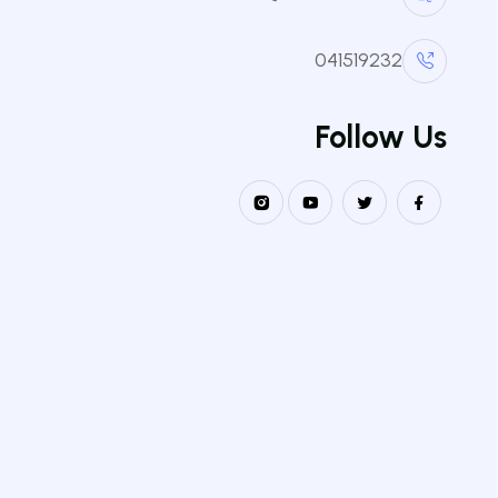
تتمثل المهام الموكلة قانونًا إلى الباحثين في طب الأسن
لتحقيق هدف واحد: الارتقاء بجودة الرعاية المقدمة للم
041519232
ترتبط جودة البحث ارتباطًا وثيقًا بجودة الرعاية المقد
Follow Us
من خلال البحث والتطوير ونشر أحدث التقنيات التشخيصية 
أعضاء المخبر
مترف زهير
CHEF D'EQUIPE
رزوق عبد القادر
CHEF D'EQUIPE
لكحل خولة