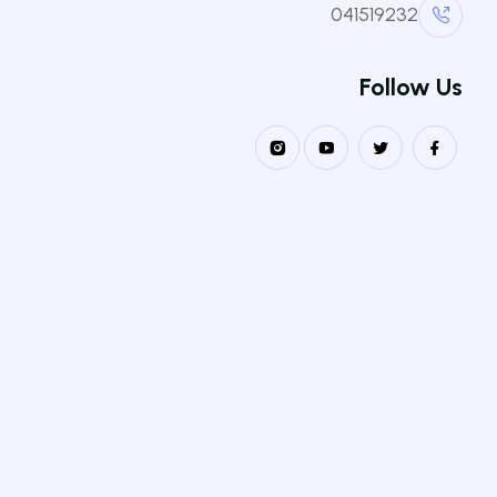
مدير المخبر
041519232
Follow Us
العودة للقائمة
نيابة مديرية الجامعة مكلفة بالتكوين العالي في الطور الثالث
للتأهيل الجامعي و البحث العلمي و التكوين العالي فيما بعد التدرج