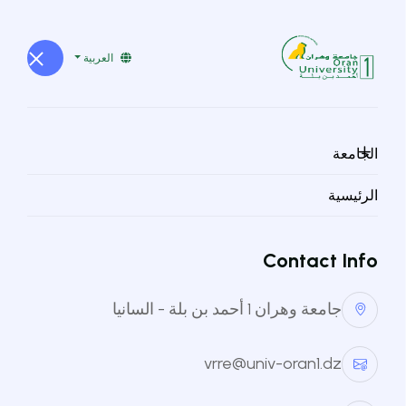
العربية
الجامعة
كلية الطب
الرئيسية
مخبر بحث في الصحة و البيئة
مدير المخبر:
Haciba REZK-KALLAH
Contact Info
الموقع الإلكتروني
جامعة وهران 1 أحمد بن بلة - السانيا
أعضاء المخبر
vrre@univ-oran1.dz
رزق الله حسيبة