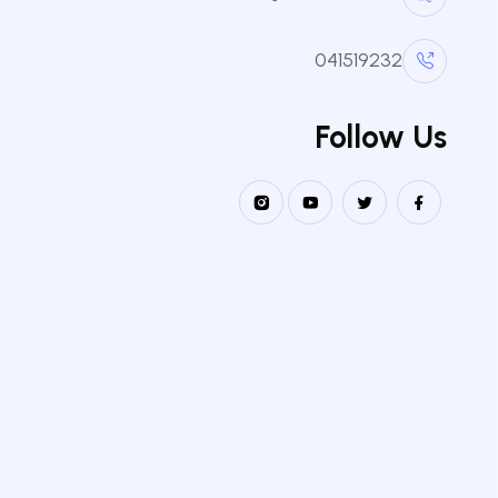
041519232
Follow Us
الكليا
كلية الع
كلية علو
نيابة مديرية الجامعة مكلفة بالتكوين
العالي في الطور الثالث للتأهيل
كلية ال
الجامعي و البحث العلمي و التكوين
كلية الا
العالي فيما بعد التدرج
كلية الع
كلية الع
معهد الع