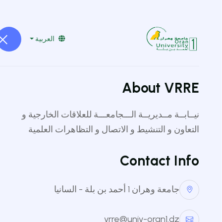
vrpgoran1@gmail.com
041519229
العربية
About VRRE
نيــابــة مــديريــة الـــجامعـــة للعلاقات الخارجية و
التعاون و التنشيط و الاتصال و التظاهرات العلمية
 L'enfant
Contact Info
جامعة وهران 1 أحمد بن بلة - السانيا
vrre@univ-oran1.dz
العودة للقائمة