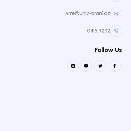
vrre@univ-oran1.dz
إعادة إرسال كلمة المرور
041519232
Follow Us
نيــابــة مــديريــة الـــجامعـــة للعلاقات الخارجية و التعاون و
التنشيط و الاتصال و التظاهرات العلمية